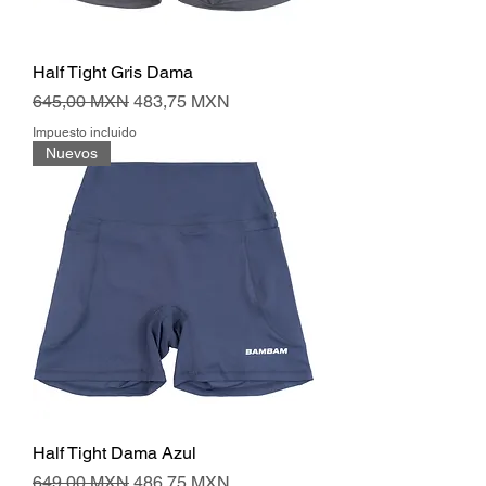
Half Tight Gris Dama
Precio
Precio de oferta
645,00 MXN
483,75 MXN
Impuesto incluido
Nuevos
Half Tight Dama Azul
Precio
Precio de oferta
649,00 MXN
486,75 MXN