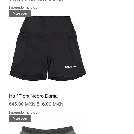
Impuesto incluido
Nuevos
Half Tight Negro Dama
Precio
Precio de oferta
645,00 MXN
516,00 MXN
Impuesto incluido
Nuevos