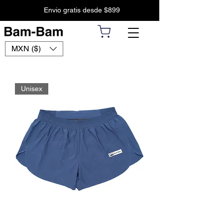
Envio gratis desde $899
MXN ($)
Unisex