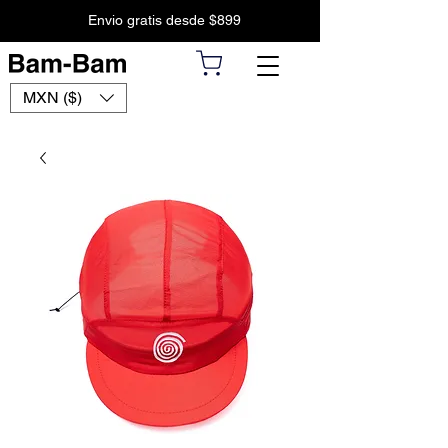
Envio gratis desde $899
MXN ($)