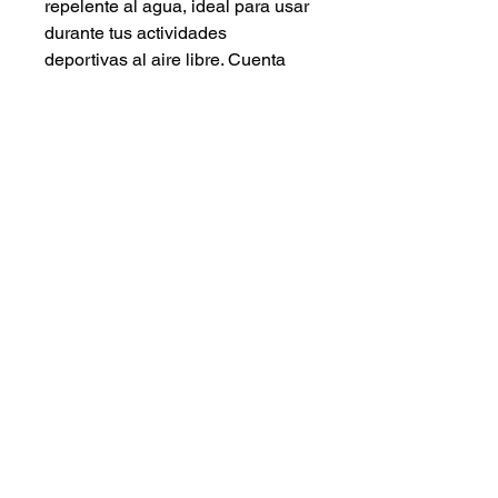
repelente al agua, ideal para usar
durante tus actividades
deportivas al aire libre. Cuenta
con una visera corta y moldeable
que evita la acumulación de
sudor, manteniéndote fresco y
seco. Además, en la parte trasera,
el ajuste es con un elástico que
asegura que la gorra no se
mueva mientras corres.
Envios y Devoluciones
Envío gratis en pedidos de $899 o
más. En pedidos menores, el costo
Contáctanos
de envío es de $150.
Los pedidos se envían vía FedEx o
DHL y se procesan normalmente en