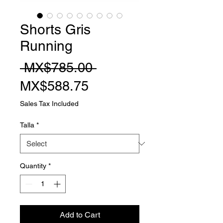
Shorts Gris
Running
Regular
 MX$785.00 
Sale
Price
MX$588.75
Price
Sales Tax Included
Talla
*
Quantity
*
Add to Cart