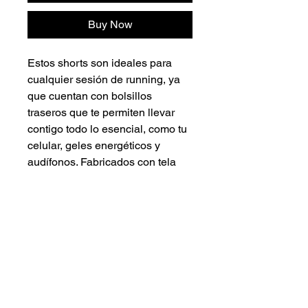
Buy Now
Estos shorts son ideales para
cualquier sesión de running, ya
que cuentan con bolsillos
traseros que te permiten llevar
contigo todo lo esencial, como tu
celular, geles energéticos y
audífonos. Fabricados con tela
microperforada, garantizan un
flujo de aire constante que te
mantendrá fresco durante tu
entrenamiento. Además, su
diseño incluye un calzoncillo
interno para ofrecerte mayor
comodidad y soporte durante tus
carreras.