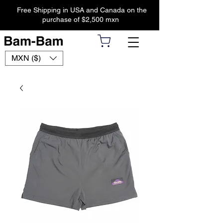
Free Shipping in USA and Canada on the
purchase of $2,500 mxn
MXN ($)